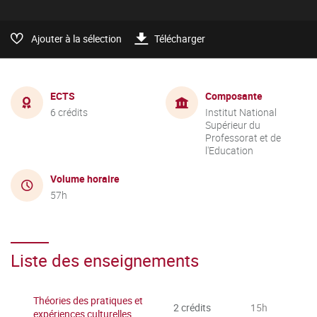
Ajouter à la sélection
Télécharger
ECTS
Composante
6 crédits
Institut National
Supérieur du
Professorat et de
l'Education
Volume horaire
57h
Liste des enseignements
Théories des pratiques et
2 crédits
15h
expériences culturelles