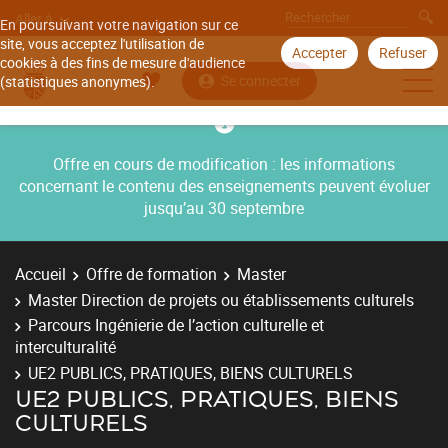
Aller à
En poursuivant votre navigation sur ce
site, vous acceptez l'utilisation de
Accepter
Refuser
cookies à des fins de mesure d'audience
Se connecter
(statistiques anonymes).
Offre en cours de modification : les informations
concernant le contenu des enseignements peuvent évoluer
jusqu’au 30 septembre
Accueil
Offre de formation
Master
Master Direction de projets ou établissements culturels
Parcours Ingénierie de l’action culturelle et
interculturalité
UE2 PUBLICS, PRATIQUES, BIENS CULTURELS
UE2 PUBLICS, PRATIQUES, BIENS
CULTURELS