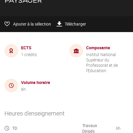
PAYSAGER
Ajouter à la sélection
Télécharger
ECTS
Composante
1 crédits
Institut National
Supérieur du
Professorat et de
l'Education
Volume horaire
6h
Heures d'enseignement
Travaux
TD
6h
Dirigés