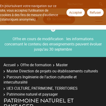
Aller à
En poursuivant votre navigation sur ce
site, vous acceptez l'utilisation de
Accepter
Refuser
cookies à des fins de mesure d'audience
Se connecter
(statistiques anonymes).
Offre en cours de modification : les informations
concernant le contenu des enseignements peuvent évoluer
jusqu’au 30 septembre
Accueil
Offre de formation
Master
Master Direction de projets ou établissements culturels
Parcours Ingénierie de l’action culturelle et
interculturalité
UE3 CULTURE, PATRIMOINE, TERRITOIRES
Patrimoine naturel et paysager
PATRIMOINE NATUREL ET