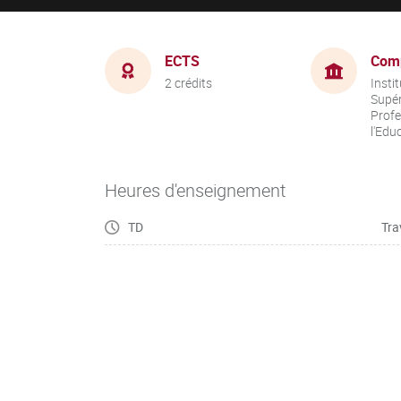
ECTS
Com
2 crédits
Insti
Supér
Profe
l'Edu
Heures d'enseignement
TD
Tra