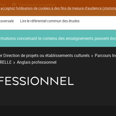
Plan
Candidatures inscriptions
 acceptez l'utilisation de cookies à des fins de mesure d'audience (statis
nsversale
Lire le référentiel commun des études
nformations concernant le contenu des enseignements peuvent év
r Direction de projets ou établissements culturels
Parcours Ing
URELLE
Anglais professionnel
FESSIONNEL