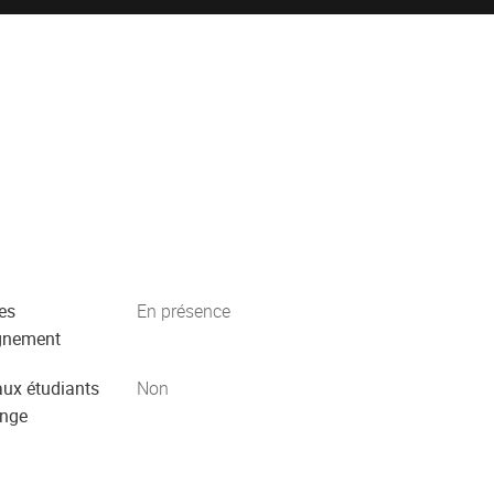
es
En présence
gnement
aux étudiants
Non
ange