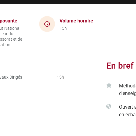
posante
Volume horaire
tut National
15h
ieur du
ssorat et de
cation
En bref
vaux Dirigés
15h
Méthod
d'ensei
Ouvert 
en éch