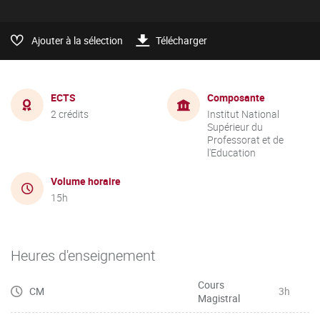
Ajouter à la sélection
Télécharger
ECTS
Composante
2 crédits
Institut National
Supérieur du
Professorat et de
l'Education
Volume horaire
15h
Heures d'enseignement
Cours
CM
3h
Magistral