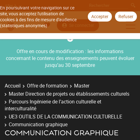
Aller à
En poursuivant votre navigation sur ce
site, vous acceptez l'utilisation de
Accepter
Refuser
cookies à des fins de mesure d'audience
Se connecter
(statistiques anonymes).
Offre en cours de modification : les informations
concernant le contenu des enseignements peuvent évoluer
jusqu’au 30 septembre
Accueil
Offre de formation
Master
Master Direction de projets ou établissements culturels
Parcours Ingénierie de l’action culturelle et
interculturalité
UE3 OUTILS DE LA COMMUNICATION CULTURELLE
Communication graphique
COMMUNICATION GRAPHIQUE