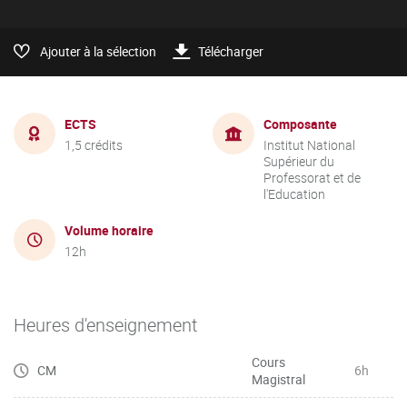
Ajouter à la sélection
Télécharger
ECTS
Composante
1,5 crédits
Institut National
Supérieur du
Professorat et de
l'Education
Volume horaire
12h
Heures d'enseignement
Cours
CM
6h
Magistral