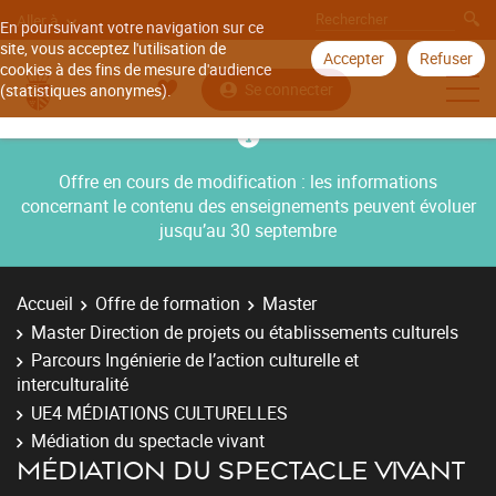
Aller à
En poursuivant votre navigation sur ce
site, vous acceptez l'utilisation de
Accepter
Refuser
cookies à des fins de mesure d'audience
Se connecter
(statistiques anonymes).
Offre en cours de modification : les informations
concernant le contenu des enseignements peuvent évoluer
jusqu’au 30 septembre
Accueil
Offre de formation
Master
Master Direction de projets ou établissements culturels
Parcours Ingénierie de l’action culturelle et
interculturalité
UE4 MÉDIATIONS CULTURELLES
Médiation du spectacle vivant
MÉDIATION DU SPECTACLE VIVANT