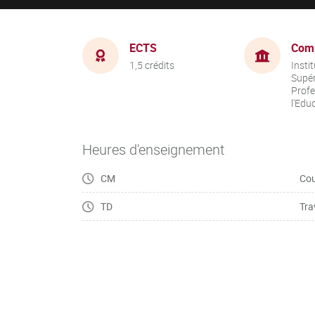
ECTS
Com
1,5 crédits
Insti
Supér
Profe
l'Edu
Heures d'enseignement
CM
Cou
TD
Tra