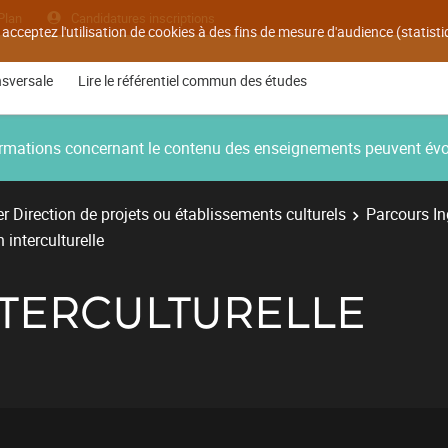
Plan
Candidatures inscriptions
 acceptez l'utilisation de cookies à des fins de mesure d'audience (statis
nsversale
Lire le référentiel commun des études
nformations concernant le contenu des enseignements peuvent év
r Direction de projets ou établissements culturels
Parcours Ing
 interculturelle
NTERCULTURELLE