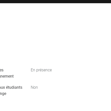
es
En présence
gnement
aux étudiants
Non
ange