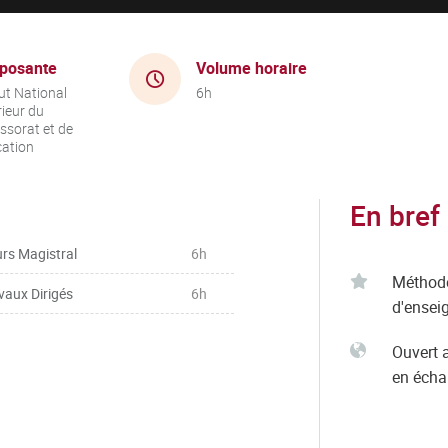
posante
Volume horaire
tut National
6h
ieur du
ssorat et de
cation
En bref
rs Magistral
6h
Méthod
vaux Dirigés
6h
d'ensei
Ouvert 
en éch