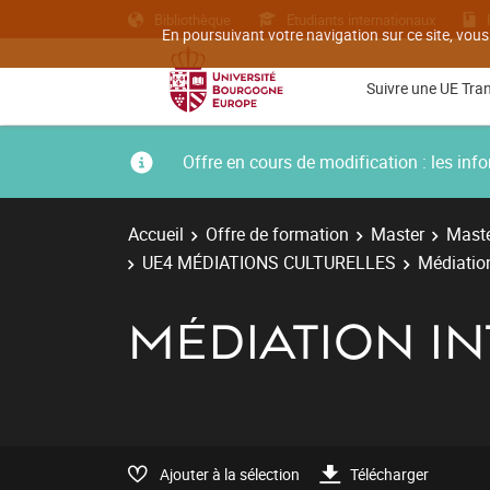
Bibliothèque
Etudiants internationaux
En poursuivant votre navigation sur ce site, vous
Suivre une UE Tra
Offre en cours de modification : les i
Accueil
Offre de formation
Master
Maste
UE4 MÉDIATIONS CULTURELLES
Médiation
MÉDIATION I
Ajouter à la sélection
Télécharger