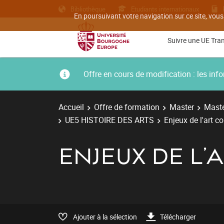
Bibliothèque
Etudiants internationaux
En poursuivant votre navigation sur ce site, vous
Suivre une UE Tra
Offre en cours de modification : les i
Accueil
Offre de formation
Master
Maste
UE5 HISTOIRE DES ARTS
Enjeux de l'art 
ENJEUX DE L
Ajouter à la sélection
Télécharger