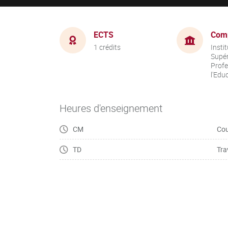
ECTS
Com
1 crédits
Insti
Supér
Profe
l'Edu
Heures d'enseignement
CM
Cou
TD
Tra