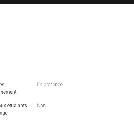
es
En présence
gnement
aux étudiants
Non
ange