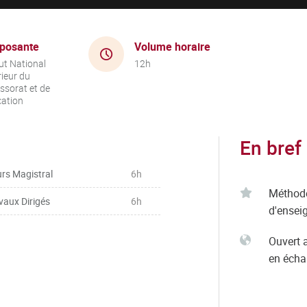
posante
Volume horaire
tut National
12h
ieur du
ssorat et de
cation
En bref
rs Magistral
6h
Méthod
vaux Dirigés
6h
d'ensei
Ouvert 
en éch