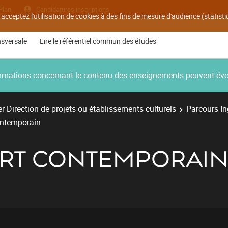
Plan
Candidatures inscriptions
 acceptez l'utilisation de cookies à des fins de mesure d'audience (statis
nsversale
Lire le référentiel commun des études
nformations concernant le contenu des enseignements peuvent év
r Direction de projets ou établissements culturels
Parcours Ing
contemporain
'ART CONTEMPORAI