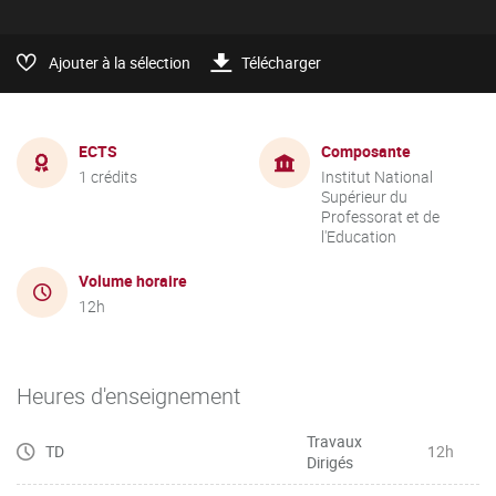
Ajouter à la sélection
Télécharger
ECTS
Composante
1 crédits
Institut National
Supérieur du
Professorat et de
l'Education
Volume horaire
12h
Heures d'enseignement
Travaux
TD
12h
Dirigés