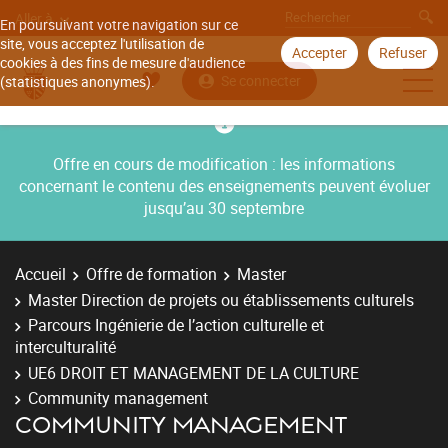
Aller à
En poursuivant votre navigation sur ce
site, vous acceptez l'utilisation de
Accepter
Refuser
cookies à des fins de mesure d'audience
Se connecter
(statistiques anonymes).
Offre en cours de modification : les informations
concernant le contenu des enseignements peuvent évoluer
jusqu’au 30 septembre
Accueil
Offre de formation
Master
Master Direction de projets ou établissements culturels
Parcours Ingénierie de l’action culturelle et
interculturalité
UE6 DROIT ET MANAGEMENT DE LA CULTURE
Community management
COMMUNITY MANAGEMENT