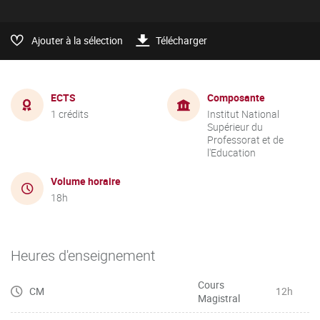
Ajouter à la sélection
Télécharger
ECTS
Composante
1 crédits
Institut National
Supérieur du
Professorat et de
l'Education
Volume horaire
18h
Heures d'enseignement
Cours
CM
12h
Magistral