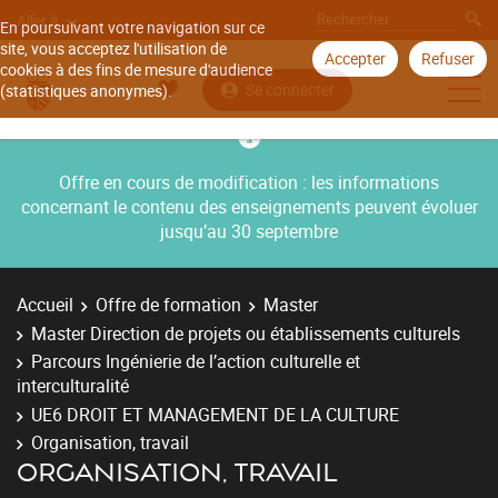
Aller à
En poursuivant votre navigation sur ce
site, vous acceptez l'utilisation de
Accepter
Refuser
cookies à des fins de mesure d'audience
Se connecter
(statistiques anonymes).
Offre en cours de modification : les informations
concernant le contenu des enseignements peuvent évoluer
jusqu’au 30 septembre
Accueil
Offre de formation
Master
Master Direction de projets ou établissements culturels
Parcours Ingénierie de l’action culturelle et
interculturalité
UE6 DROIT ET MANAGEMENT DE LA CULTURE
Organisation, travail
ORGANISATION, TRAVAIL