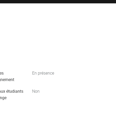
es
En présence
gnement
aux étudiants
Non
ange