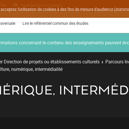
Plan
Candidatures inscriptions
 acceptez l'utilisation de cookies à des fins de mesure d'audience (statis
nsversale
Lire le référentiel commun des études
nformations concernant le contenu des enseignements peuvent év
r Direction de projets ou établissements culturels
Parcours Ing
lture, numérique, intermédialité
ÉRIQUE, INTERMÉD