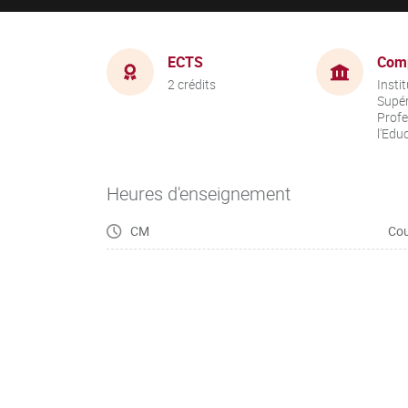
ECTS
Com
2 crédits
Insti
Supér
Profe
l'Edu
Heures d'enseignement
CM
Cou