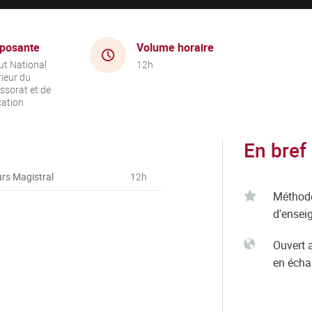
posante
Volume horaire
tut National
12h
ieur du
ssorat et de
cation
En bref
rs Magistral
12h
Méthod
d'ensei
Ouvert 
en éch