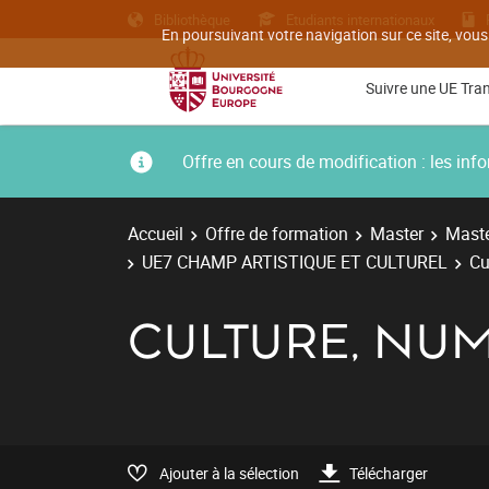
Bibliothèque
Etudiants internationaux
En poursuivant votre navigation sur ce site, vous
Suivre une UE Tra
Offre en cours de modification : les i
Accueil
Offre de formation
Master
Maste
UE7 CHAMP ARTISTIQUE ET CULTUREL
Cu
CULTURE, NUM
Ajouter à la sélection
Télécharger