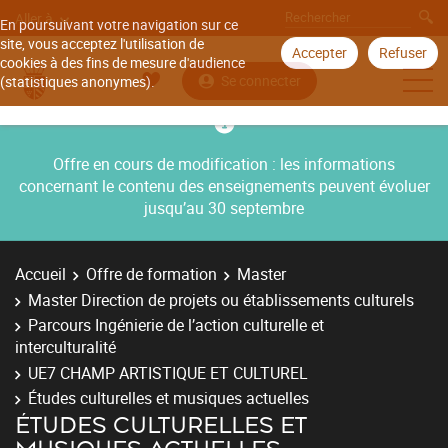
Aller à
En poursuivant votre navigation sur ce
site, vous acceptez l'utilisation de
Accepter
Refuser
cookies à des fins de mesure d'audience
Se connecter
(statistiques anonymes).
Offre en cours de modification : les informations
concernant le contenu des enseignements peuvent évoluer
jusqu’au 30 septembre
Accueil
Offre de formation
Master
Master Direction de projets ou établissements culturels
Parcours Ingénierie de l’action culturelle et
interculturalité
UE7 CHAMP ARTISTIQUE ET CULTUREL
Études culturelles et musiques actuelles
ÉTUDES CULTURELLES ET