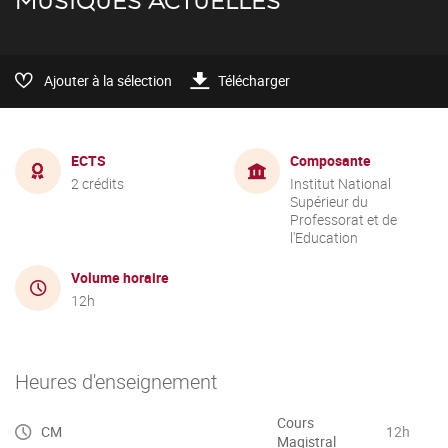
MUSIQUES ACTUELLES
Ajouter à la sélection
Télécharger
ECTS
Composante
2 crédits
Institut National
Supérieur du
Professorat et de
l'Education
Volume horaire
12h
Heures d'enseignement
Cours
CM
12h
Magistral