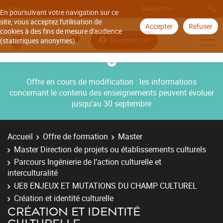
Aller à
En poursuivant votre navigation sur ce
site, vous acceptez l'utilisation de
Accepter
Refuser
cookies à des fins de mesure d'audience
Se connecter
(statistiques anonymes).
Offre en cours de modification : les informations
concernant le contenu des enseignements peuvent évoluer
jusqu’au 30 septembre
Accueil
Offre de formation
Master
Master Direction de projets ou établissements culturels
Parcours Ingénierie de l’action culturelle et
interculturalité
UE8 ENJEUX ET MUTATIONS DU CHAMP CULTUREL
Création et identité culturelle
CRÉATION ET IDENTITÉ