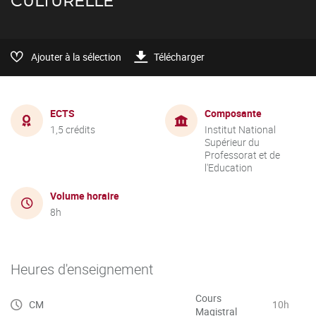
CULTURELLE
Ajouter à la sélection
Télécharger
ECTS
Composante
1,5 crédits
Institut National
Supérieur du
Professorat et de
l'Education
Volume horaire
8h
Heures d'enseignement
Cours
CM
10h
Magistral