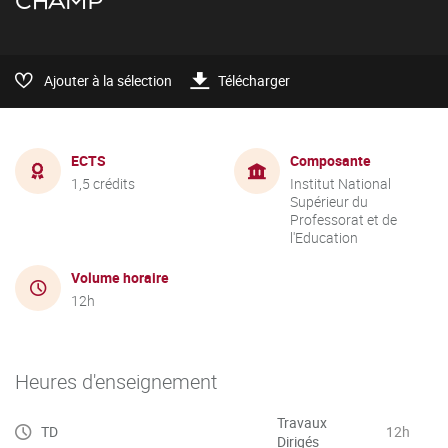
CHAMP
Ajouter à la sélection
Télécharger
ECTS
Composante
1,5 crédits
Institut National
Supérieur du
Professorat et de
l'Education
Volume horaire
12h
Heures d'enseignement
Travaux
TD
12h
Dirigés