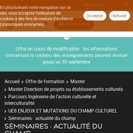
Aller à
En poursuivant votre navigation sur ce
site, vous acceptez l'utilisation de
Accepter
Refuser
cookies à des fins de mesure d'audience
Se connecter
(statistiques anonymes).
Offre en cours de modification : les informations
concernant le contenu des enseignements peuvent évoluer
jusqu’au 30 septembre
Accueil
Offre de formation
Master
Master Direction de projets ou établissements culturels
Parcours Ingénierie de l’action culturelle et
interculturalité
UE8 ENJEUX ET MUTATIONS DU CHAMP CULTUREL
Séminaires : actualité du champ
SÉMINAIRES : ACTUALITÉ DU