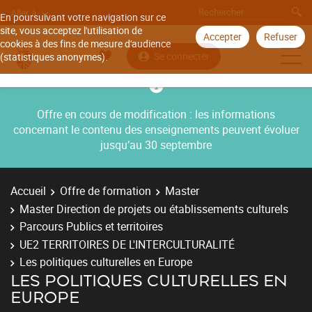
Aller à
En poursuivant votre navigation sur ce
site, vous acceptez l'utilisation de
Accepter
Refuser
cookies à des fins de mesure d'audience
Se connecter
(statistiques anonymes).
Offre en cours de modification : les informations
concernant le contenu des enseignements peuvent évoluer
jusqu’au 30 septembre
Accueil
Offre de formation
Master
Master Direction de projets ou établissements culturels
Parcours Publics et territoires
UE2 TERRITOIRES DE L'INTERCULTURALITÉ
Les politiques culturelles en Europe
LES POLITIQUES CULTURELLES EN
EUROPE