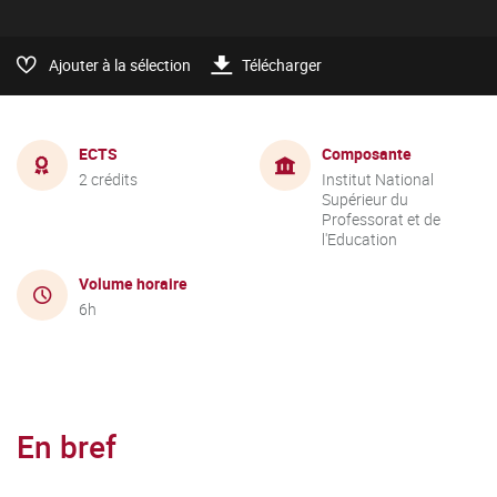
Ajouter à la sélection
Télécharger
ECTS
Composante
2 crédits
Institut National
Supérieur du
Professorat et de
l'Education
Volume horaire
6h
En bref