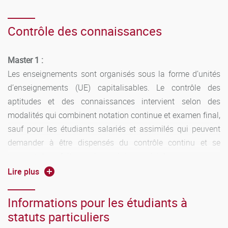
Contrôle des connaissances
Master 1 :
Les enseignements sont organisés sous la forme d’unités
d’enseignements (UE) capitalisables. Le contrôle des
aptitudes et des connaissances intervient selon des
modalités qui combinent notation continue et examen final,
sauf pour les étudiants salariés et assimilés qui peuvent
demander à être dispensés du contrôle continu et se
trouvent de ce fait soumis au régime spécial.
L’assiduité aux travaux dirigés est obligatoire. Deux
Lire plus
absences injustifiées par matière et par semestre font
perdre le bénéfice du contrôle continu. Le candidat sera
Informations pour les étudiants à
déclaré défaillant et aucun calcul de note ne sera fait pour
statuts particuliers
la ou les sessions concernées.