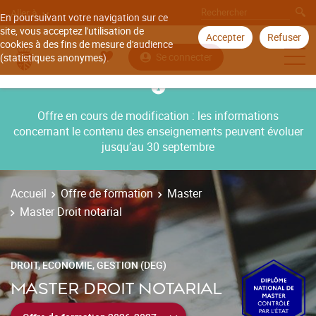
Aller à
En poursuivant votre navigation sur ce
site, vous acceptez l'utilisation de
Accepter
Refuser
cookies à des fins de mesure d'audience
Se connecter
(statistiques anonymes).
Offre en cours de modification : les informations
concernant le contenu des enseignements peuvent évoluer
jusqu’au 30 septembre
Accueil
Offre de formation
Master
Master Droit notarial
DROIT, ECONOMIE, GESTION (DEG)
MASTER DROIT NOTARIAL