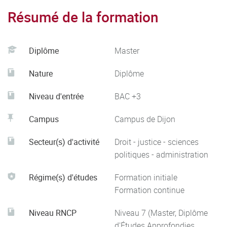
- Rédiger des actes courants (vente, donation, baux ruraux,
Résumé de la formation
baux d'habitation)
- Liquider des régimes matrimoniaux et des successions,
Diplôme
Master
- Donner les premiers conseils à des clients, réaliser une
Nature
Diplôme
expertise immobilière, classer les créanciers pour
déterminer leur rang de paiement. Les étudiants ont les
Niveau d'entrée
BAC +3
compétences nécessaires pour intégrer une étude en tant
Campus
Campus de Dijon
que collaborateur
Secteur(s) d'activité
Droit - justice - sciences
politiques - administration
Régime(s) d'études
Formation initiale
Formation continue
Niveau RNCP
Niveau 7 (Master, Diplôme
d'Études Approfondies,