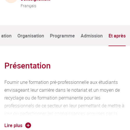
Français
tation
Organisation
Programme
Admission
Et après
Présentation
Fournir une formation pré-professionnelle aux étudiants
envisageant leur carrière dans le notariat et un moyen de
recyclage ou de formation permanente pour les
professionnels de ce secteur en leur permettant de mettre à
jour ou perfectionner les connaissances acquises par la
reprise d’études de haut niveau à l’Université.
Lire plus
Formation assurée dans les domaines du droit de la