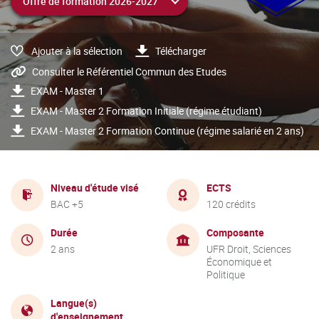
Ajouter à la sélection
Télécharger
Consulter le Référentiel Commun des Etudes
EXAM - Master 1
EXAM - Master 2 Formation Initiale (régime étudiant)
EXAM - Master 2 Formation Continue (régime salarié en 2 ans)
Niveau d'étude visé
ECTS
BAC +5
120 crédits
Durée
Composante
2 ans
UFR Droit, Sciences
Économique et
Politique
Langue(s)
d'enseignement