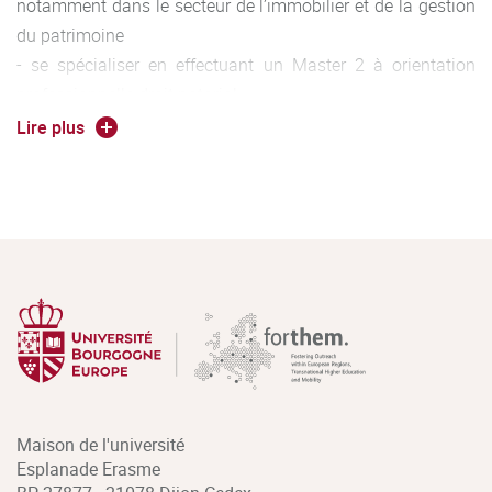
notamment dans le secteur de l’immobilier et de la gestion
du patrimoine
- se spécialiser en effectuant un Master 2 à orientation
professionnelle droit notarial.
Lire plus
Master 2
(régime étudiant et régime salarié)
: A l’issue du
master 2, les étudiants peuvent intégrer le DESN pour
achever leur formation et enfin intégrer la profession
notariale en qualité de notaire-assistant et notaire salarié
ou encore traiter en vue d’une association ou de la reprise
d’une étude individuelle.
Maison de l'université
Esplanade Erasme