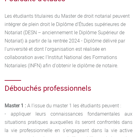
cohérence du projet.
Les étudiants titulaires du Master de droit notarial peuvent
Master 2 formation continue (régime salarié) :
La
intégrer de plein droit le Diplôme d’Études supérieures de
commission évalue le dossier des candidats en s’attachant
Notariat (DESN – anciennement le Diplôme Supérieur de
au parcours universitaires et/ou scolaires (BTS, Licence pro,
Notariat) à partir de la rentrée 2024 - Diplôme délivré par
DMN, M1..) ainsi qu’à l’expérience professionnelle.
l'université et dont l'organisation est réalisée en
collaboration avec l'Institut National des Formations
Notariales (INFN) afin d'obtenir le diplôme de notaire.
Débouchés professionnels
Master 1 :
A l’issue du master 1 les étudiants peuvent :
- appliquer leurs connaissances fondamentales aux
situations pratiques auxquelles ils seront confrontés dans
la vie professionnelle en s’engageant dans la vie active