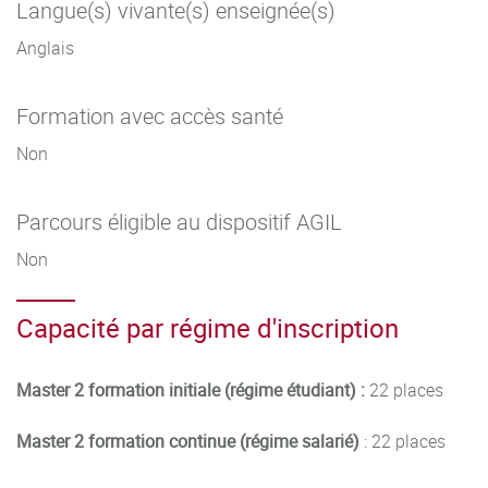
Langue(s) vivante(s) enseignée(s)
famille, du droit des contrats, du droit immobilier, du droit
Anglais
rural, de la gestion patrimoniale, de la fiscalité grâce à une
collaboration très étroite entre les professionnels de ces
Formation avec accès santé
secteurs et une équipe universitaire de Professeurs et
Maîtres de conférences reconnus par leurs travaux.
Non
Parcours éligible au dispositif AGIL
Non
Capacité par régime d'inscription
Master 2 formation initiale (régime étudiant) :
22 places
Master 2 formation continue (régime salarié)
: 22 places