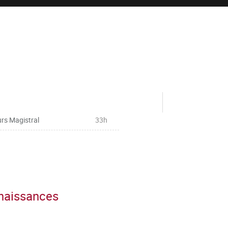
rs Magistral
33h
nnaissances