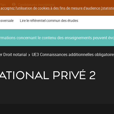
Plan
Candidatures inscriptions
 acceptez l'utilisation de cookies à des fins de mesure d'audience (statis
nsversale
Lire le référentiel commun des études
nformations concernant le contenu des enseignements peuvent év
r Droit notarial
UE3 Connaissances additionnelles obligatoire
ATIONAL PRIVÉ 2