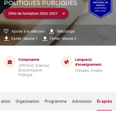
POLITIQUES PUBLIQUES
Ajouter à la sélection
Télécharger
EXAM - Master 1
EXAM - Master 2
Composante
Langue(s)
d'enseignement
UFR Droit, Sciences
Économique et
Français, Anglais
Politique
tation
Organisation
Programme
Admission
Et après