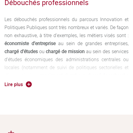
Débouchés professionnels
Les débouchés professionnels du parcours Innovation et
Politiques Publiques sont très nombreux et variés. De façon
non exhaustive, à titre d’exemples, les métiers visés sont :
économiste d’entreprise
au sein de grandes entreprises,
chargé d’études
ou
chargé de mission
au sein des services
d’études économiques des administrations centrales ou
locales (notamment de suivi de politiques sectorielles et
d’innovation) ou
enseignant-chercheur
,
chargé de recherche
au sein d’organismes de recherche (CNRS,…) et
Lire plus
d’institutions académiques (universités, grandes écoles …)
et
économistes
au sein d’organisations internationales,
après un doctorat.