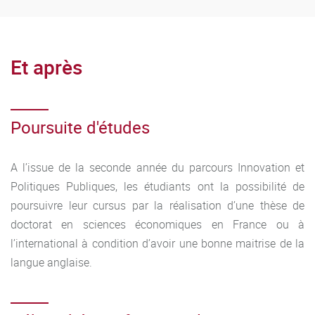
Pour les étudiants de langue maternelle française,
un
niveau B2 en anglais est souhaité
Pour les autres, un niveau
C1 en français
et
B2 en
Et après
anglais
est souhaité
Une expérience à l’étranger (séjour Erasmus, stage
linguistique) est souhaitée
Poursuite d'études
Pour une entrée en M2, les critères correspondent à la
validation d’un M1 jugé équivalent à celui de la formation,
A l’issue de la seconde année du parcours Innovation et
avec de résultats réguliers et reflétant un bon niveau
Politiques Publiques, les étudiants ont la possibilité de
général, et en particulier dans les blocs fondamentaux.
poursuivre leur cursus par la réalisation d’une thèse de
L’adéquation du cursus préalable et du projet professionnel
doctorat en sciences économiques en France ou à
des candidats avec l’orientation du master est également
l’international à condition d’avoir une bonne maitrise de la
prise en compte. Un niveau intermédiaire (ou supérieur) en
langue anglaise.
anglais est également valorisé.