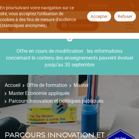
Aller à
En poursuivant votre navigation sur ce
site, vous acceptez l'utilisation de
Accepter
Refuser
cookies à des fins de mesure d'audience
Se connecter
(statistiques anonymes).
Offre en cours de modification : les informations
concernant le contenu des enseignements peuvent évoluer
jusqu’au 30 septembre
Accueil
Offre de formation
Master
Master Economie appliquée
Parcours Innovation et politiques publiques
PARCOURS INNOVATION ET