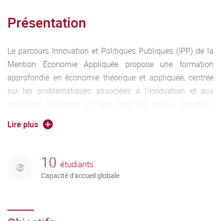
Présentation
Le parcours Innovation et Politiques Publiques (IPP) de la
Mention Économie Appliquée propose une formation
approfondie en économie théorique et appliquée, centrée
sur les problématiques associées à l’innovation et aux
politiques publiques en lien avec les enjeux sociétaux
contemporains.
Lire plus
L’approche globale retenue par l’équipe d’enseignants-
chercheurs est d’offrir à la fois une large palette d’outils
10
étudiants
quantitatifs et théoriques de l’analyse de politiques
Capacité d'accueil globale
économiques, et des applications sur les déterminants et
conséquences économiques du processus d’innovation,
entendu dans un sens large pour sensibiliser les étudiants
aux différents enjeux associés (mondialisation, croissance,