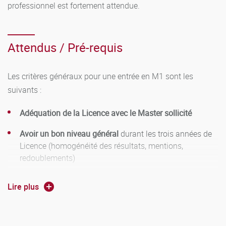
professionnel est fortement attendue.
Enjeux de politique économique
: cette UE, impartie au
premier semestre vise à comprendre le contexte
d’application et les enjeux des politiques publiques, en
Attendus / Pré-requis
sensibilisant en particulier sur les aspects
environnementaux et institutionnels du fonctionnement
Les critères généraux pour une entrée en M1 sont les
d’une économie.
suivants :
Compétences transversales et professionnalisation
: cette
Adéquation de la Licence avec le Master sollicité
UE, proposée dans les deux semestres du M1, a pour
Avoir un bon niveau général
durant les trois années de
objectif d’accompagner les étudiants dans leur projet
Licence (homogénéité des résultats, mentions,
professionnel et dans leur recherche de stage. Des cours
redoublements)
d’anglais font partie de cette UE.
Maîtriser les fondamentaux en microéconomie,
Lire plus
macroéconomie et outils quantitatifs
Adéquation du projet professionnel
au parcours sollicité