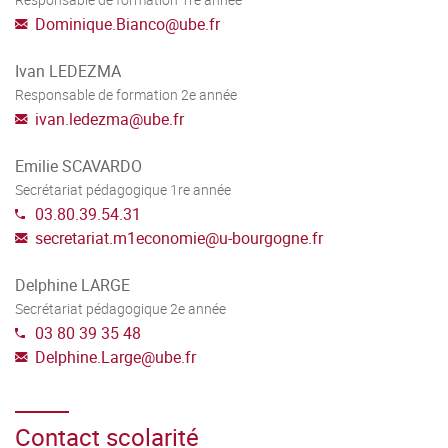
Dominique.Bianco
@
ube.fr
adapter et de communiquer synthétiquement leurs
résultats et conclusions, en insistant sur les enjeux
Ivan LEDEZMA
majeurs. Pour cela ils développeront des compétences de
Responsable de formation 2e année
modélisation économique et quantitative, ainsi que des
ivan.ledezma
@
ube.fr
capacités critiques et réflexives leur permettant d’adapter
les connaissances générales aux cas d’étude.
Emilie SCAVARDO
Secrétariat pédagogique 1re année
Plus largement le parcours Innovation et Politiques
03.80.39.54.31
Publiques est conçu pour être en parfaite adéquation avec
secretariat.m1economie
@
u-bourgogne.fr
la liste détaillée des compétences attestées de la fiche
Delphine LARGE
nationale de master « Economie Appliquée » (voir
Secrétariat pédagogique 2e année
https://www.francecompetences.fr/recherche/rncp/34428/)
03 80 39 35 48
Delphine.Large
@
ube.fr
Contact scolarité