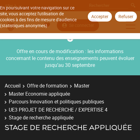
Aller à
En poursuivant votre navigation sur ce
site, vous acceptez l'utilisation de
Accepter
Refuser
cookies à des fins de mesure d'audience
Se connecter
(statistiques anonymes).
Offre en cours de modification : les informations
concernant le contenu des enseignements peuvent évoluer
jusqu’au 30 septembre
Accueil
Offre de formation
Master
Master Economie appliquée
Parcours Innovation et politiques publiques
UE3 PROJET DE RECHERCHE / EXPERTISE 4
Stage de recherche appliquée
STAGE DE RECHERCHE APPLIQUÉE