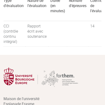
Type
Nature de
Durée
Nombre
Coefficie
d'évaluation
l'évaluation
(en
d'épreuves
de
minutes)
l'évaluat
CCI
Rapport
14
(contrôle
écrit avec
continu
soutenance
intégral)
Maison de l'université
Esplanade Erasme