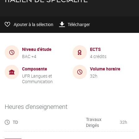
Ajouter à la sélection
Télécharger
Niveau d'étude
ECTS
BAC +4
4 crédits
Composante
Volume horaire
UFR Langues et
32h
Communication
Heures d'enseignement
Travaux
TD
32h
Dirigés