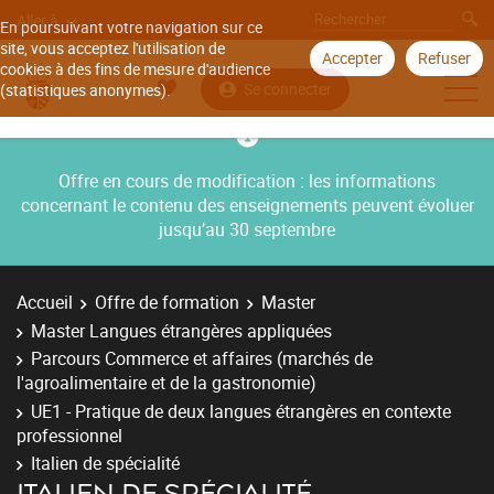
Aller à
En poursuivant votre navigation sur ce
site, vous acceptez l'utilisation de
Accepter
Refuser
cookies à des fins de mesure d'audience
Se connecter
(statistiques anonymes).
Offre en cours de modification : les informations
concernant le contenu des enseignements peuvent évoluer
jusqu’au 30 septembre
Accueil
Offre de formation
Master
Master Langues étrangères appliquées
Parcours Commerce et affaires (marchés de
l'agroalimentaire et de la gastronomie)
UE1 - Pratique de deux langues étrangères en contexte
professionnel
Italien de spécialité
ITALIEN DE SPÉCIALITÉ