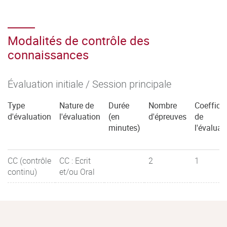
della gastronomia in Italia I (20h)
Modalités de contrôle des
Public :
M1+M2 LEACA
connaissances
Enseignants :
Évaluation initiale / Session principale
Hélène Mazzariol (5h)
Type
Nature de
Durée
Nombre
Coefficie
d'évaluation
l'évaluation
(en
d'épreuves
de
Michelle Nota (10h)
minutes)
l'évaluat
Ambra Zorat (5h)
CC (contrôle
CC : Ecrit
2
1
Micro-compétences visées :
continu)
et/ou Oral
Rédiger des documents destinés à la communication
interne et externe de l’entreprise