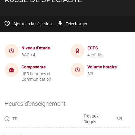
Ajouter à la sélection
Télécharger
Niveau d'étude
ECTS
BAC +4
4 crédits
Composante
Volume horaire
UFR Langues et
32h
Communication
Heures d'enseignement
Travaux
TD
32h
Dirigés