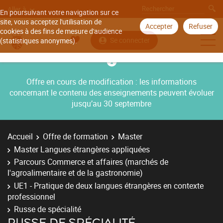
Aller à
En poursuivant votre navigation sur ce
site, vous acceptez l'utilisation de
Accepter
Refuser
cookies à des fins de mesure d'audience
Se connecter
(statistiques anonymes).
Offre en cours de modification : les informations
concernant le contenu des enseignements peuvent évoluer
jusqu’au 30 septembre
Accueil
Offre de formation
Master
Master Langues étrangères appliquées
Parcours Commerce et affaires (marchés de
l'agroalimentaire et de la gastronomie)
UE1 - Pratique de deux langues étrangères en contexte
professionnel
Russe de spécialité
RUSSE DE SPÉCIALITÉ