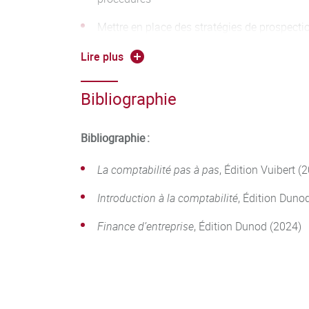
Mettre en place des stratégies de prospect
Exploiter des bases de données relationnelles
Lire plus
décisions
Bibliographie
Élaborer et suivre un budget
Bibliographie :
La comptabilité pas à pas
, Édition Vuibert (
Introduction à la comptabilité
, Édition Duno
Finance d’entreprise
, Édition Dunod (2024)