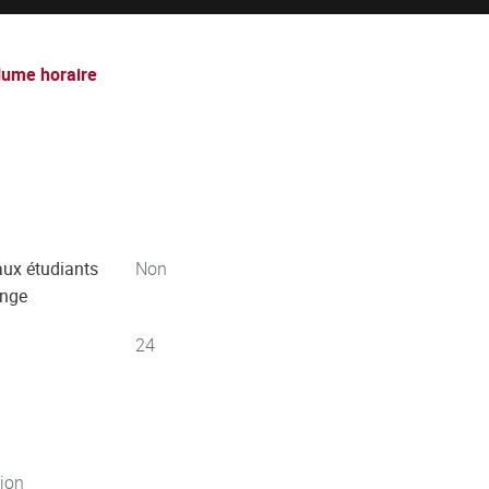
lume horaire
aux étudiants
Non
ange
24
jon