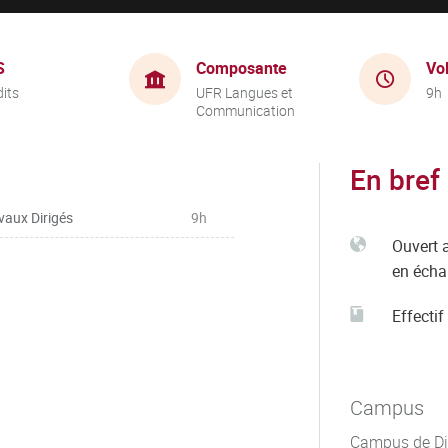
S
Composante
Vo
dits
UFR Langues et
9h
Communication
En bref
vaux Dirigés
9h
Ouvert 
en éch
Effectif
Campus
Campus de Di