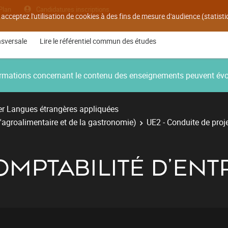
Plan
Candidatures inscriptions
 acceptez l'utilisation de cookies à des fins de mesure d'audience (statis
nsversale
Lire le référentiel commun des études
nformations concernant le contenu des enseignements peuvent év
r Langues étrangères appliquées
'agroalimentaire et de la gastronomie)
UE2 - Conduite de proje
OMPTABILITÉ D'ENT