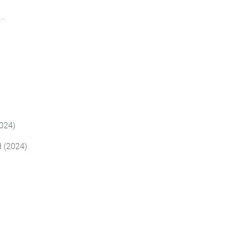
ion
 pour faciliter la prise de
2024)
d (2024)