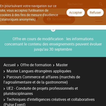
Aller à
En poursuivant votre navigation sur ce
site, vous acceptez l'utilisation de
Accepter
Refuser
cookies à des fins de mesure d'audience
Se connecter
(statistiques anonymes).
Offre en cours de modification : les informations
concernant le contenu des enseignements peuvent évoluer
jusqu’au 30 septembre
Accueil
Offre de formation
Master
Master Langues étrangères appliquées
Parcours Commerce et affaires (marchés de
l'agroalimentaire et de la gastronomie)
UE2 - Conduite de projets professionnels et
pluridisciplinaires
Techniques d'intelligences créatives et collaboratives
(Pulse Event)