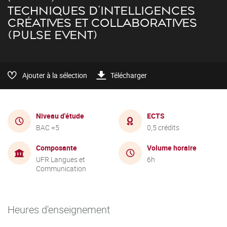
TECHNIQUES D'INTELLIGENCES
CRÉATIVES ET COLLABORATIVES
(PULSE EVENT)
Ajouter à la sélection
Télécharger
Niveau d'étude
ECTS
BAC +5
0,5 crédits
Composante
Volume horaire
UFR Langues et
6h
Communication
Heures d'enseignement