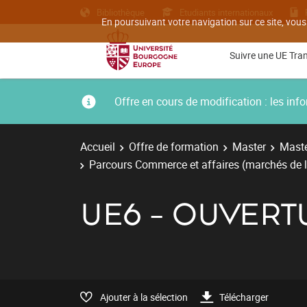
Bibliothèque
Etudiants internationaux
En poursuivant votre navigation sur ce site, vous
Suivre une UE Tra
Offre en cours de modification : les i
Accueil
Offre de formation
Master
Maste
Parcours Commerce et affaires (marchés de l
UE6 - OUVERT
Ajouter à la sélection
Télécharger