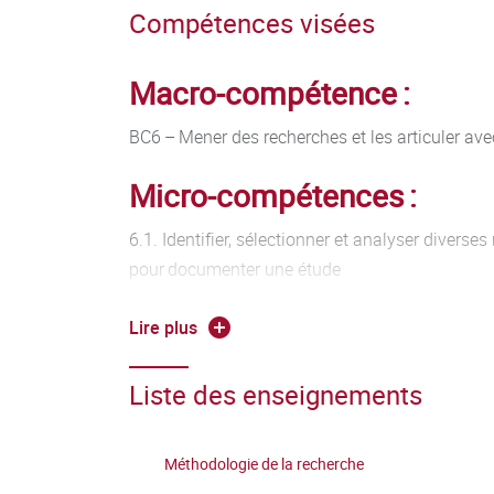
Compétences visées
Macro-compétence :
BC6 – Mener des recherches et les articuler ave
Micro-compétences :
6.1. Identifier, sélectionner et analyser diverse
pour documenter une étude
6.2. Synthétiser des données en vue de leur exp
Lire plus
6.3. Élaborer une stratégie de veille scientifiqu
Liste des enseignements
6.4. Construire une bibliographie
Méthodologie de la recherche
6.5. Rédiger et présenter le résultat d'une rech