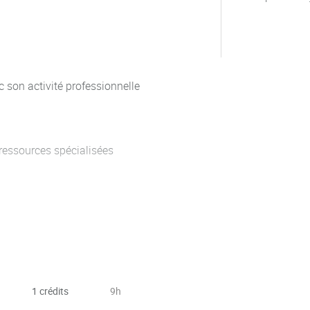
c son activité professionnelle
s ressources spécialisées
loitation
e
1 crédits
9h
erche en vue de sa publication