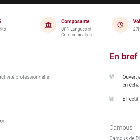
S
Composante
Vo
dits
UFR Langues et
27
Communication
En bref
ctivité professionnelle
Ouvert 
en éch
Effectif
ion.
Campus
Campus de Di