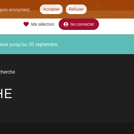
Accepter
Refuser
tiques anonymes).
Ma sélection
Se connecter
oluer jusqu’au 30 septembre
echerche
HE