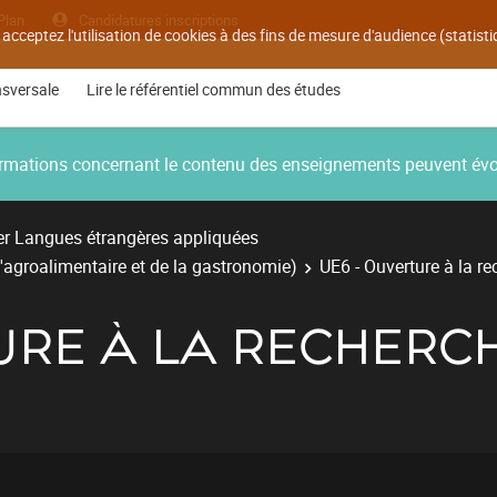
Plan
Candidatures inscriptions
 acceptez l'utilisation de cookies à des fins de mesure d'audience (statis
nsversale
Lire le référentiel commun des études
nformations concernant le contenu des enseignements peuvent év
r Langues étrangères appliquées
'agroalimentaire et de la gastronomie)
UE6 - Ouverture à la r
URE À LA RECHERC