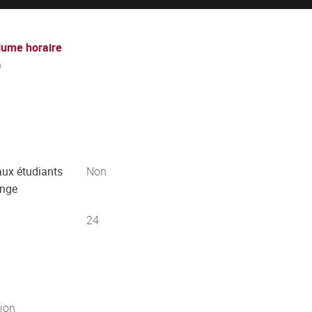
lume horaire
h
aux étudiants
Non
ange
24
jon