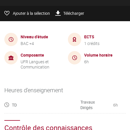
Ajouter à la sélection
Télécharger
Niveau d'étude
ECTS
BAC +4
1 crédits
Composante
Volume horaire
UFR Langues et
6h
Communication
Heures d'enseignement
Travaux
TD
6h
Dirigés
Contrôle des connaissances