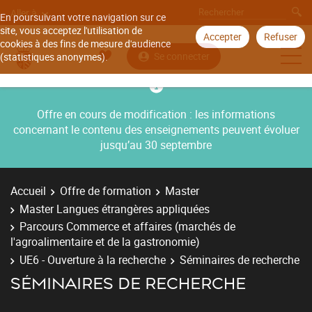
Aller à
En poursuivant votre navigation sur ce
site, vous acceptez l'utilisation de
Accepter
Refuser
cookies à des fins de mesure d'audience
Se connecter
(statistiques anonymes).
Offre en cours de modification : les informations
concernant le contenu des enseignements peuvent évoluer
jusqu’au 30 septembre
Accueil
Offre de formation
Master
Master Langues étrangères appliquées
Parcours Commerce et affaires (marchés de
l'agroalimentaire et de la gastronomie)
UE6 - Ouverture à la recherche
Séminaires de recherche
SÉMINAIRES DE RECHERCHE