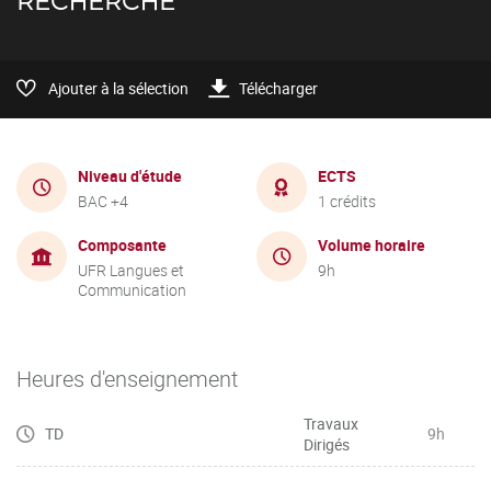
RECHERCHE
Ajouter à la sélection
Télécharger
Niveau d'étude
ECTS
BAC +4
1 crédits
Composante
Volume horaire
UFR Langues et
9h
Communication
Heures d'enseignement
Travaux
TD
9h
Dirigés