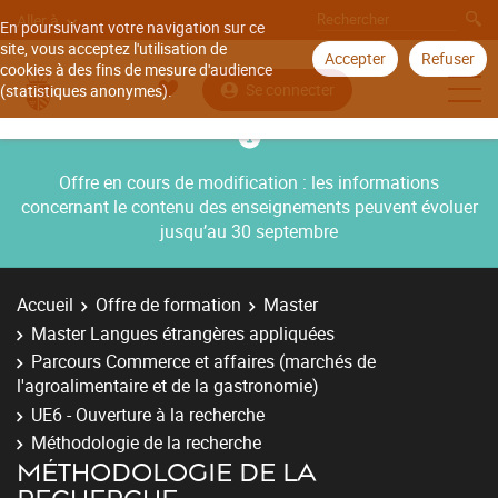
Aller à
En poursuivant votre navigation sur ce
site, vous acceptez l'utilisation de
Accepter
Refuser
cookies à des fins de mesure d'audience
Se connecter
(statistiques anonymes).
Offre en cours de modification : les informations
concernant le contenu des enseignements peuvent évoluer
jusqu’au 30 septembre
Accueil
Offre de formation
Master
Master Langues étrangères appliquées
Parcours Commerce et affaires (marchés de
l'agroalimentaire et de la gastronomie)
UE6 - Ouverture à la recherche
Méthodologie de la recherche
MÉTHODOLOGIE DE LA