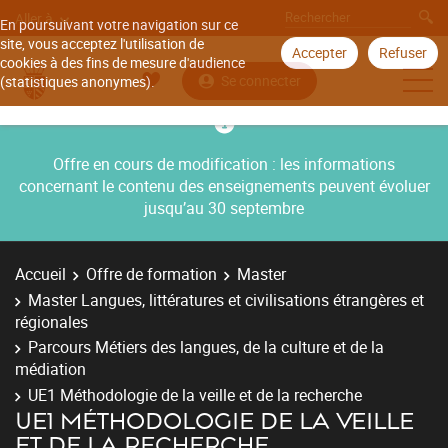
Aller à
En poursuivant votre navigation sur ce
site, vous acceptez l'utilisation de
Accepter
Refuser
cookies à des fins de mesure d'audience
Se connecter
(statistiques anonymes).
Offre en cours de modification : les informations
concernant le contenu des enseignements peuvent évoluer
jusqu’au 30 septembre
Accueil
Offre de formation
Master
Master Langues, littératures et civilisations étrangères et
régionales
Parcours Métiers des langues, de la culture et de la
médiation
UE1 Méthodologie de la veille et de la recherche
UE1 MÉTHODOLOGIE DE LA VEILLE
ET DE LA RECHERCHE