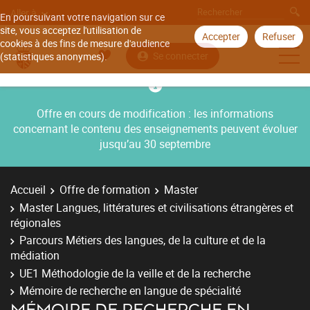
Aller à
En poursuivant votre navigation sur ce
site, vous acceptez l'utilisation de
Accepter
Refuser
cookies à des fins de mesure d'audience
Se connecter
(statistiques anonymes).
Offre en cours de modification : les informations
concernant le contenu des enseignements peuvent évoluer
jusqu’au 30 septembre
Accueil
Offre de formation
Master
Master Langues, littératures et civilisations étrangères et
régionales
Parcours Métiers des langues, de la culture et de la
médiation
UE1 Méthodologie de la veille et de la recherche
Mémoire de recherche en langue de spécialité
MÉMOIRE DE RECHERCHE EN