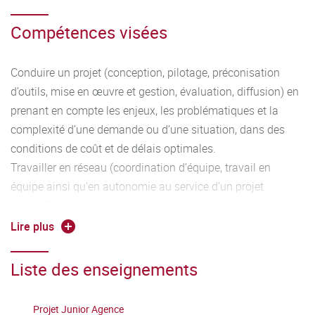
Compétences visées
Conduire un projet (conception, pilotage, préconisation
d’outils, mise en œuvre et gestion, évaluation, diffusion) en
prenant en compte les enjeux, les problématiques et la
complexité d’une demande ou d’une situation, dans des
conditions de coût et de délais optimales.
Travailler en réseau (coordination d’équipe, travail en
équipe ainsi qu’en autonomie au service d’un projet
collectif)
Résoudre des problèmes rencontrés pendant l’élaboration
Lire plus
d’un projet pour développer de nouveaux savoirs, de
nouvelles approches et intégrer les savoirs du domaine.
Liste des enseignements
Apporter des contributions pertinentes dans le cadre
d’échanges scientifiques pour aider au pilotage de la
Projet Junior Agence