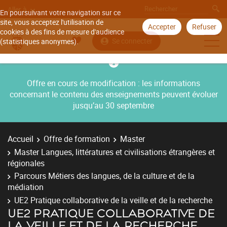
Aller à
En poursuivant votre navigation sur ce
site, vous acceptez l'utilisation de
Accepter
Refuser
cookies à des fins de mesure d'audience
Se connecter
(statistiques anonymes).
Offre en cours de modification : les informations
concernant le contenu des enseignements peuvent évoluer
jusqu’au 30 septembre
Accueil
Offre de formation
Master
Master Langues, littératures et civilisations étrangères et
régionales
Parcours Métiers des langues, de la culture et de la
médiation
UE2 Pratique collaborative de la veille et de la recherche
UE2 PRATIQUE COLLABORATIVE DE
LA VEILLE ET DE LA RECHERCHE