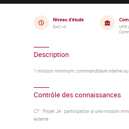
Niveau d'étude
Com
BAC +5
UFR 
Comm
Description
1 mission minimum, commanditaire interne ou
Contrôle des connaissances
CT : Projet JA : participation à une mission m
externe