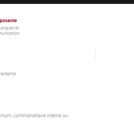
posante
Langues et
unication
 externe
inimum ,commanditaire interne ou