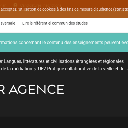
Plan
Candidatures inscriptions
 acceptez l'utilisation de cookies à des fins de mesure d'audience (statis
nsversale
Lire le référentiel commun des études
nformations concernant le contenu des enseignements peuvent év
r Langues, littératures et civilisations étrangères et régionales
t de la médiation
UE2 Pratique collaborative de la veille et de 
OR AGENCE