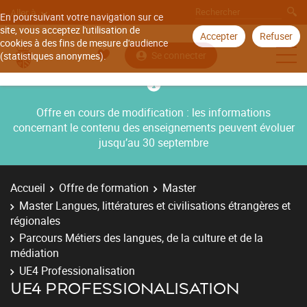
Aller à
En poursuivant votre navigation sur ce
site, vous acceptez l'utilisation de
Accepter
Refuser
cookies à des fins de mesure d'audience
Se connecter
(statistiques anonymes).
Offre en cours de modification : les informations
concernant le contenu des enseignements peuvent évoluer
jusqu’au 30 septembre
Accueil
Offre de formation
Master
Master Langues, littératures et civilisations étrangères et
régionales
Parcours Métiers des langues, de la culture et de la
médiation
UE4 Professionalisation
UE4 PROFESSIONALISATION