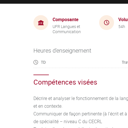
Composante
Volu
UFR Langues et
54h
Communication
Heures d'enseignement
TD
Tra
Compétences visées
Décrire et analyser le fonctionnement de la lan
et en contexte.
Communiquer de façon pertinente (à l’écrit et à 
de spécialité – niveau C du CECRL