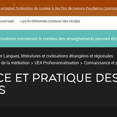
Plan
Candidatures inscriptions
 acceptez l'utilisation de cookies à des fins de mesure d'audience (statis
nsversale
Lire le référentiel commun des études
nformations concernant le contenu des enseignements peuvent év
r Langues, littératures et civilisations étrangères et régionales
t de la médiation
UE4 Professionalisation
Connaissance et p
E ET PRATIQUE DE
S