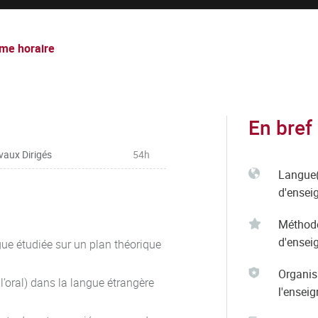
me horaire
En bref
vaux Dirigés
54h
Langue(
d'ensei
Méthod
d'ensei
gue étudiée sur un plan théorique
Organis
l’oral) dans la langue étrangère
l'ensei