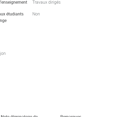
'enseignement
Travaux dirigés
aux étudiants
Non
ange
jon
Note éliminatoire de
Remarques