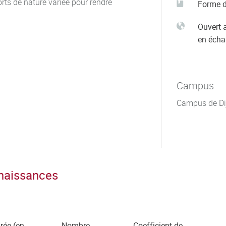
orts de nature variée pour rendre
Forme d
Ouvert 
en éch
Campus
Campus de Di
nnaissances
rée (en
Nombre
Coefficient de