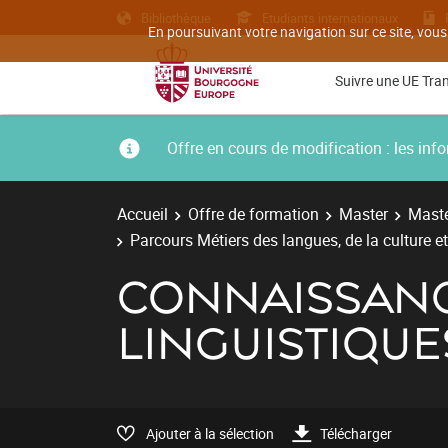
Bibliothèque
Etudiants internationaux
En poursuivant votre navigation sur ce site, vous
Suivre une UE Tra
Offre en cours de modification : les i
Accueil
Offre de formation
Master
Maste
Parcours Métiers des langues, de la culture e
CONNAISSANC
LINGUISTIQUE
Ajouter à la sélection
Télécharger