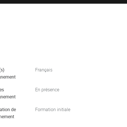
s)
Français
gnement
es
En présence
gnement
ation de
Formation initiale
gnement