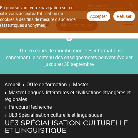
Aller à
En poursuivant votre navigation sur ce
site, vous acceptez l'utilisation de
Accepter
Refuser
cookies à des fins de mesure d'audience
Se connecter
(statistiques anonymes).
Offre en cours de modification : les informations
concernant le contenu des enseignements peuvent évoluer
jusqu’au 30 septembre
Accueil
Offre de formation
Master
Master Langues, littératures et civilisations étrangères et
régionales
Parcours Recherche
UE3 Spécialisation culturelle et linguistique
UE3 SPÉCIALISATION CULTURELLE
ET LINGUISTIQUE