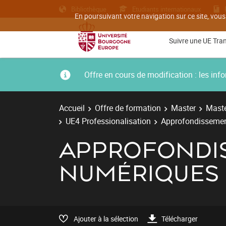
Bibliothèque
Etudiants internationaux
En poursuivant votre navigation sur ce site, vous
Suivre une UE Tra
Offre en cours de modification : les i
Accueil
Offre de formation
Master
Maste
UE4 Professionalisation
Approfondissemen
APPROFONDIS
NUMÉRIQUES
Ajouter à la sélection
Télécharger