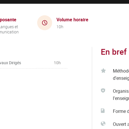
posante
Volume horaire
Langues et
10h
unication
En bref
vaux Dirigés
10h
Méthod
d'ensei
Organis
l'ensei
Forme d
Ouvert 