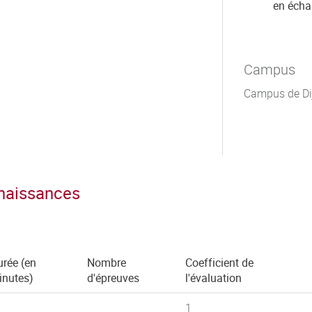
en éch
Campus
Campus de Di
nnaissances
rée (en
Nombre
Coefficient de
inutes)
d'épreuves
l'évaluation
1