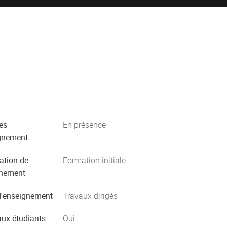
es
En présence
gnement
ation de
Formation initiale
gnement
'enseignement
Travaux dirigés
aux étudiants
Oui