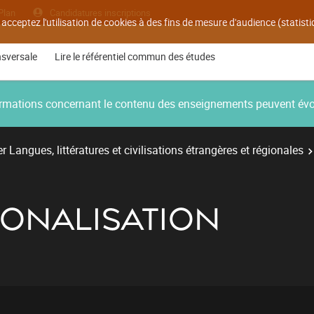
Plan
Candidatures inscriptions
 acceptez l'utilisation de cookies à des fins de mesure d'audience (statis
nsversale
Lire le référentiel commun des études
nformations concernant le contenu des enseignements peuvent év
r Langues, littératures et civilisations étrangères et régionales
IONALISATION