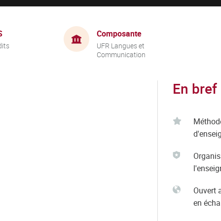
S
Composante
dits
UFR Langues et
Communication
En bref
Méthod
d'ensei
Organis
l'ensei
Ouvert 
en éch