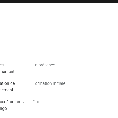
es
En présence
gnement
ation de
Formation initiale
gnement
aux étudiants
Oui
ange