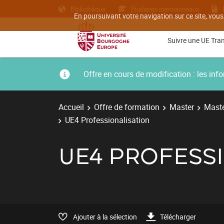
Bibliothèque
Etudiants internationaux
En poursuivant votre navigation sur ce site, vous
Suivre une UE Tra
Offre en cours de modification : les i
Accueil
Offre de formation
Master
Maste
UE4 Professionalisation
UE4 PROFESS
Ajouter à la sélection
Télécharger