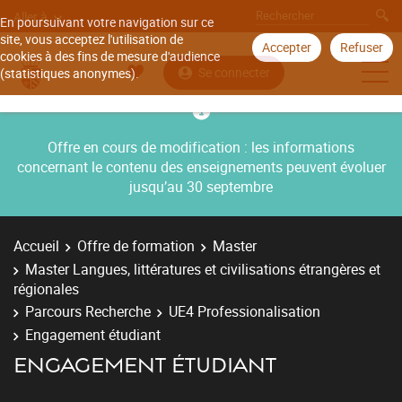
Aller à
En poursuivant votre navigation sur ce
site, vous acceptez l'utilisation de
Accepter
Refuser
cookies à des fins de mesure d'audience
Se connecter
(statistiques anonymes).
Offre en cours de modification : les informations
concernant le contenu des enseignements peuvent évoluer
jusqu’au 30 septembre
Accueil
Offre de formation
Master
Master Langues, littératures et civilisations étrangères et
régionales
Parcours Recherche
UE4 Professionalisation
Engagement étudiant
ENGAGEMENT ÉTUDIANT