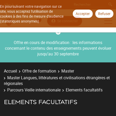
Aller à
En poursuivant votre navigation sur ce
site, vous acceptez l'utilisation de
Accepter
Refuser
cookies à des fins de mesure d'audience
Se connecter
(statistiques anonymes).
Offre en cours de modification : les informations
concernant le contenu des enseignements peuvent évoluer
jusqu’au 30 septembre
Accueil
Offre de formation
Master
Master Langues, littératures et civilisations étrangères et
régionales
Parcours Veille internationale
Elements facultatifs
ELEMENTS FACULTATIFS