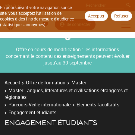
Aller à
En poursuivant votre navigation sur ce
site, vous acceptez l'utilisation de
Accepter
Refuser
cookies à des fins de mesure d'audience
Se connecter
(statistiques anonymes).
Offre en cours de modification : les informations
concernant le contenu des enseignements peuvent évoluer
jusqu’au 30 septembre
Accueil
Offre de formation
Master
Master Langues, littératures et civilisations étrangères et
régionales
Parcours Veille internationale
Elements facultatifs
Engagement étudiants
ENGAGEMENT ÉTUDIANTS