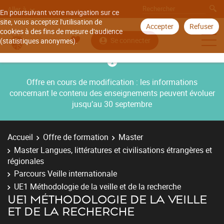
Aller à
En poursuivant votre navigation sur ce
site, vous acceptez l'utilisation de
Accepter
Refuser
cookies à des fins de mesure d'audience
Se connecter
(statistiques anonymes).
Offre en cours de modification : les informations
concernant le contenu des enseignements peuvent évoluer
jusqu’au 30 septembre
Accueil
Offre de formation
Master
Master Langues, littératures et civilisations étrangères et
régionales
Parcours Veille internationale
UE1 Méthodologie de la veille et de la recherche
UE1 MÉTHODOLOGIE DE LA VEILLE
ET DE LA RECHERCHE