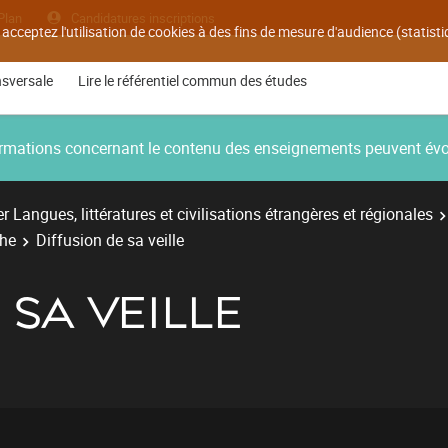
Plan
Candidatures inscriptions
 acceptez l'utilisation de cookies à des fins de mesure d'audience (statis
nsversale
Lire le référentiel commun des études
nformations concernant le contenu des enseignements peuvent év
r Langues, littératures et civilisations étrangères et régionales
che
Diffusion de sa veille
 SA VEILLE