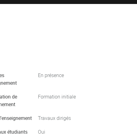
es
En présence
gnement
ation de
Formation initiale
gnement
'enseignement
Travaux dirigés
aux étudiants
Oui