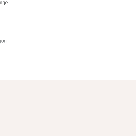
ange
jon