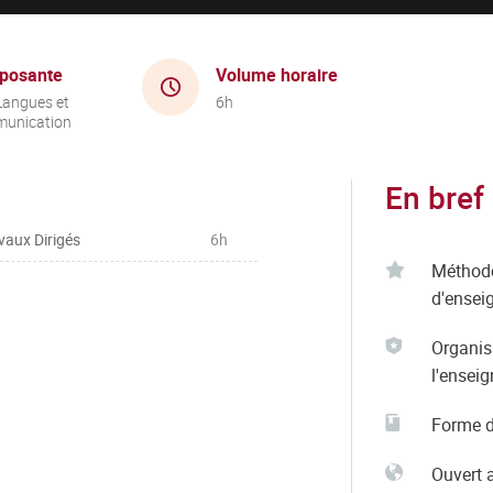
posante
Volume horaire
Langues et
6h
unication
En bref
vaux Dirigés
6h
Méthod
d'ensei
Organis
l'ensei
Forme d
Ouvert 