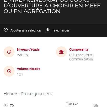
D'OUVERTURE À CHOISIR EN MEEF
OU EN AGRÉGATION
Ajouter à la sélection
Télécharger
Niveau d'étude
Composante
BAC +5
UFR Langues et
Communication
Volume horaire
12h
Heures d'enseignement
Travaux
TD
12h