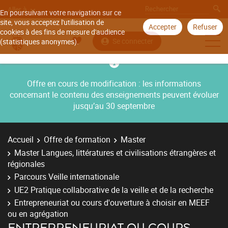
Aller à
En poursuivant votre navigation sur ce
site, vous acceptez l'utilisation de
Accepter
Refuser
cookies à des fins de mesure d'audience
Se connecter
(statistiques anonymes).
Offre en cours de modification : les informations
concernant le contenu des enseignements peuvent évoluer
jusqu’au 30 septembre
Accueil
Offre de formation
Master
Master Langues, littératures et civilisations étrangères et
régionales
Parcours Veille internationale
UE2 Pratique collaborative de la veille et de la recherche
Entrepreneuriat ou cours d'ouverture à choisir en MEEF
ou en agrégation
ENTREPRENEURIAT OU COURS