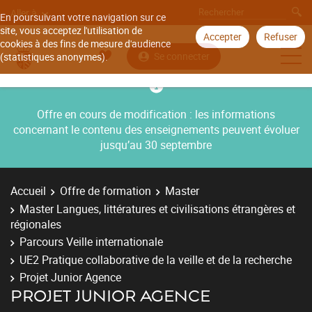
Aller à
En poursuivant votre navigation sur ce
site, vous acceptez l'utilisation de
Accepter
Refuser
cookies à des fins de mesure d'audience
Se connecter
(statistiques anonymes).
Offre en cours de modification : les informations
concernant le contenu des enseignements peuvent évoluer
jusqu’au 30 septembre
Accueil
Offre de formation
Master
Master Langues, littératures et civilisations étrangères et
régionales
Parcours Veille internationale
UE2 Pratique collaborative de la veille et de la recherche
Projet Junior Agence
PROJET JUNIOR AGENCE