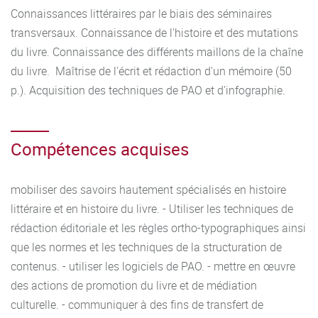
Italie, Espagne, Roumanie, Norvège).Le parcours métiers du
Connaissances littéraires par le biais des séminaires
livre propose en outre des cours spécialisés assurés par
transversaux. Connaissance de l'histoire et des mutations
des enseignants-chercheurs (histoire, anglais, pratiques
du livre. Connaissance des différents maillons de la chaîne
rédactionnelles) et par des professionnels (édition, librairie,
du livre. Maîtrise de l'écrit et rédaction d'un mémoire (50
infographie-PAO) ; s'y ajoute un séminaire mutualisé avec
p.). Acquisition des techniques de PAO et d'infographie.
le M2Livre où interviennent des professionnels du monde
du livre. Les étudiants du parcours 3 doivent réaliser une
Compétences acquises
enquête professionnelle donnant lieu à un mémoire et à
une soutenance.
mobiliser des savoirs hautement spécialisés en histoire
littéraire et en histoire du livre. - Utiliser les techniques de
rédaction éditoriale et les règles ortho-typographiques ainsi
que les normes et les techniques de la structuration de
contenus. - utiliser les logiciels de PAO. - mettre en œuvre
des actions de promotion du livre et de médiation
culturelle. - communiquer à des fins de transfert de