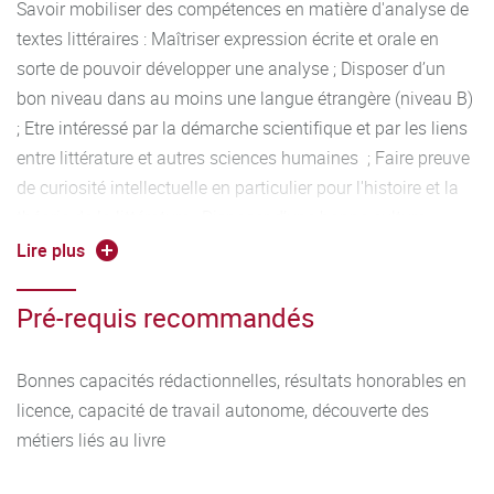
Savoir mobiliser des compétences en matière d'analyse de
textes littéraires : Maîtriser expression écrite et orale en
sorte de pouvoir développer une analyse ; Disposer d’un
bon niveau dans au moins une langue étrangère (niveau B)
; Etre intéressé par la démarche scientifique et par les liens
entre littérature et autres sciences humaines ; Faire preuve
de curiosité intellectuelle en particulier pour l'histoire et la
théorie de la littérature ; Disposer d’une bonne culture
générale et être ouvert au monde ; Pouvoir travailler de
Lire plus
façon autonome et organiser son travail, seul ou en équipe.
avoir appréhendé les métiers du livre si possible lors d'un
Pré-requis recommandés
court stage
Bonnes capacités rédactionnelles, résultats honorables en
licence, capacité de travail autonome, découverte des
métiers liés au livre