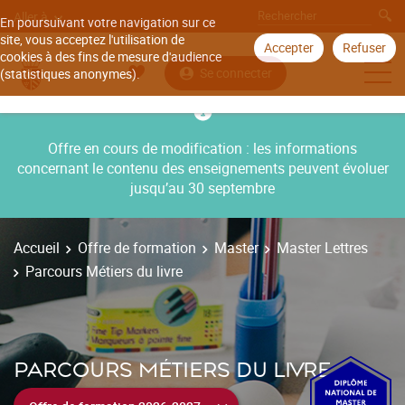
Aller à
En poursuivant votre navigation sur ce
site, vous acceptez l'utilisation de
Accepter
Refuser
cookies à des fins de mesure d'audience
Se connecter
(statistiques anonymes).
Offre en cours de modification : les informations
concernant le contenu des enseignements peuvent évoluer
jusqu’au 30 septembre
Accueil
Offre de formation
Master
Master Lettres
Parcours Métiers du livre
PARCOURS MÉTIERS DU LIVRE