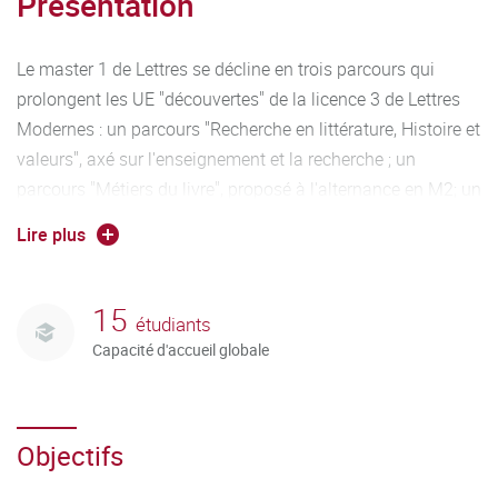
Présentation
Le master 1 de Lettres se décline en trois parcours qui
prolongent les UE "découvertes" de la licence 3 de Lettres
Modernes : un parcours "Recherche en littérature, Histoire et
valeurs", axé sur l'enseignement et la recherche ; un
parcours "Métiers du livre", proposé à l'alternance en M2; un
parcours "Ecritures (Recherche Création)" fondé sur des
Lire plus
liens forts avec le Théâtre Dijon Bourgogne, en particulier
en M1. Chaque année un séminaire semestriel est
transversal aux trois parcours, en plus du séminaire de
15
étudiants
"spécialité" propre à chaque parcours. Les séminaires
Capacité d'accueil globale
mutualisés portent sur de grandes questions de la
littérature contemporaine. Une ouverture à l’international
est proposée en recherche également : cursus intégré Dijon-
Objectifs
Mayence et Dijon-Bologne ; Erasmus+ ; universités de
l’alliance Forthem (Allemagne, Finlande, Lettonie, Pologne,