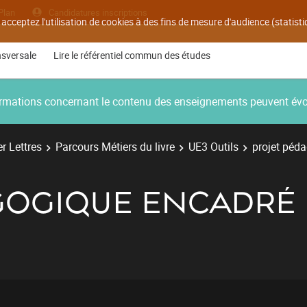
Plan
Candidatures inscriptions
 acceptez l'utilisation de cookies à des fins de mesure d'audience (statis
nsversale
Lire le référentiel commun des études
nformations concernant le contenu des enseignements peuvent év
r Lettres
Parcours Métiers du livre
UE3 Outils
projet péd
GOGIQUE ENCADRÉ