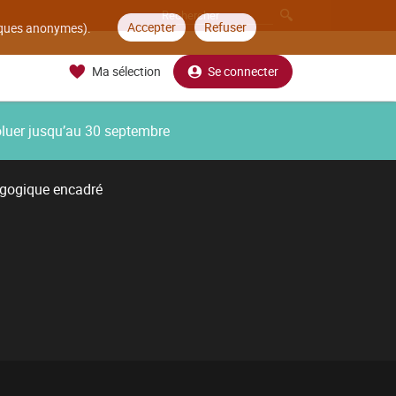
Accepter
Refuser
tiques anonymes).
Ma sélection
Se connecter
oluer jusqu’au 30 septembre
agogique encadré