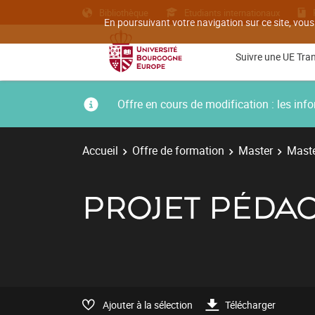
Bibliothèque
Etudiants internationaux
En poursuivant votre navigation sur ce site, vous
Suivre une UE Tra
Offre en cours de modification : les i
Accueil
Offre de formation
Master
Maste
PROJET PÉDA
Ajouter à la sélection
Télécharger