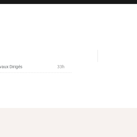
vaux Dirigés
33h