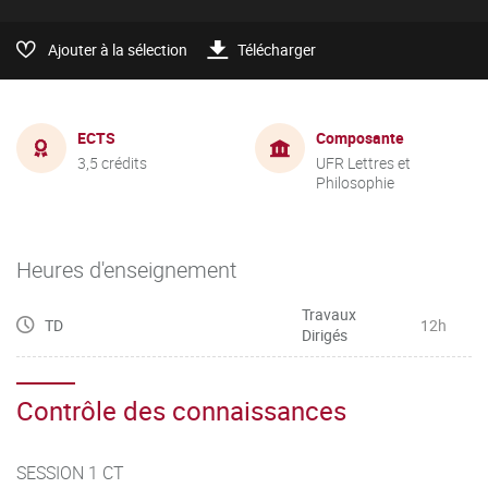
Ajouter à la sélection
Télécharger
ECTS
Composante
3,5 crédits
UFR Lettres et
Philosophie
Heures d'enseignement
Travaux
TD
12h
Dirigés
Contrôle des connaissances
SESSION 1 CT