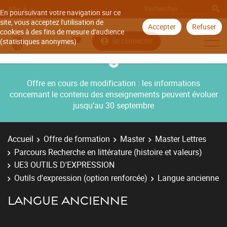
Aller à
En poursuivant votre navigation sur ce
site, vous acceptez l'utilisation de
Accepter
Refuser
cookies à des fins de mesure d'audience
Se connecter
(statistiques anonymes).
Offre en cours de modification : les informations
concernant le contenu des enseignements peuvent évoluer
jusqu’au 30 septembre
Accueil
Offre de formation
Master
Master Lettres
Parcours Recherche en littérature (histoire et valeurs)
UE3 OUTILS D'EXPRESSION
Outils d'expression (option renforcée)
Langue ancienne
LANGUE ANCIENNE