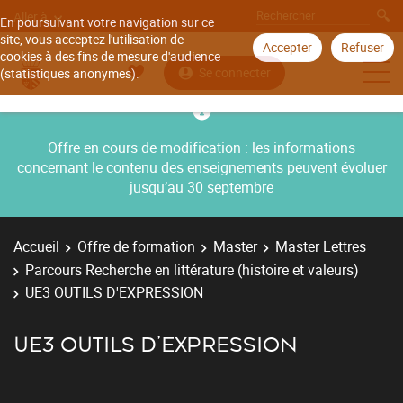
Aller à
En poursuivant votre navigation sur ce
site, vous acceptez l'utilisation de
Accepter
Refuser
cookies à des fins de mesure d'audience
Se connecter
(statistiques anonymes).
Offre en cours de modification : les informations
concernant le contenu des enseignements peuvent évoluer
jusqu’au 30 septembre
Accueil
Offre de formation
Master
Master Lettres
Parcours Recherche en littérature (histoire et valeurs)
UE3 OUTILS D'EXPRESSION
UE3 OUTILS D'EXPRESSION