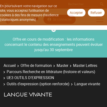
Aller à
En poursuivant votre navigation sur ce
site, vous acceptez l'utilisation de
Accepter
Refuser
cookies à des fins de mesure d'audience
Se connecter
(statistiques anonymes).
Offre en cours de modification : les informations
concernant le contenu des enseignements peuvent évoluer
jusqu’au 30 septembre
Accueil
Offre de formation
Master
Master Lettres
Parcours Recherche en littérature (histoire et valeurs)
UE3 OUTILS D'EXPRESSION
Outils d'expression (option renforcée)
Langue vivante
LANGUE VIVANTE