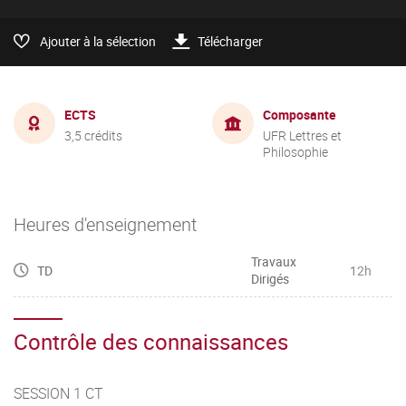
Ajouter à la sélection
Télécharger
ECTS
Composante
3,5 crédits
UFR Lettres et
Philosophie
Heures d'enseignement
Travaux
TD
12h
Dirigés
Contrôle des connaissances
SESSION 1 CT