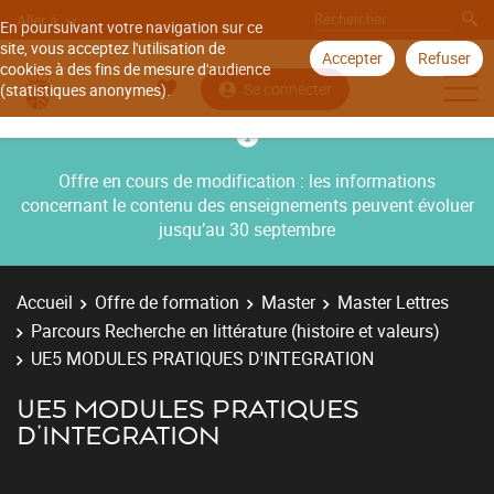
Aller à
En poursuivant votre navigation sur ce
site, vous acceptez l'utilisation de
Accepter
Refuser
cookies à des fins de mesure d'audience
Se connecter
(statistiques anonymes).
Offre en cours de modification : les informations
concernant le contenu des enseignements peuvent évoluer
jusqu’au 30 septembre
Accueil
Offre de formation
Master
Master Lettres
Parcours Recherche en littérature (histoire et valeurs)
UE5 MODULES PRATIQUES D'INTEGRATION
UE5 MODULES PRATIQUES
D'INTEGRATION