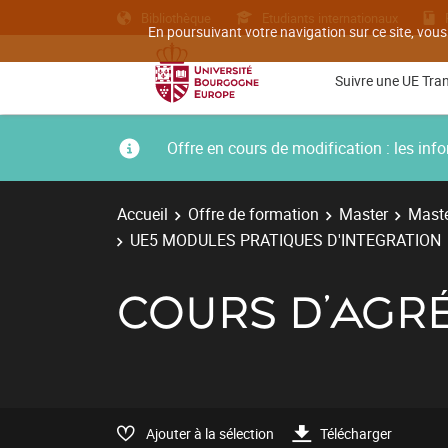
Bibliothèque
Etudiants internationaux
En poursuivant votre navigation sur ce site, vous
Suivre une UE Tra
Offre en cours de modification : les i
Accueil
Offre de formation
Master
Maste
UE5 MODULES PRATIQUES D'INTEGRATION
COURS D'AGR
Ajouter à la sélection
Télécharger