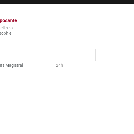
posante
ettres et
sophie
rs Magistral
24h