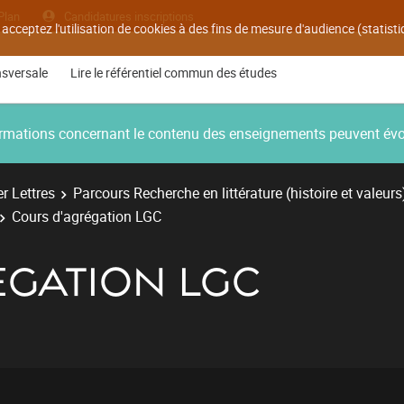
Plan
Candidatures inscriptions
 acceptez l'utilisation de cookies à des fins de mesure d'audience (statis
nsversale
Lire le référentiel commun des études
nformations concernant le contenu des enseignements peuvent év
r Lettres
Parcours Recherche en littérature (histoire et valeurs
Cours d'agrégation LGC
ÉGATION LGC