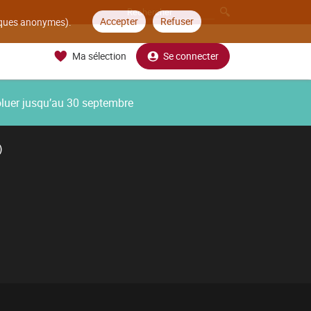
Accepter
Refuser
tiques anonymes).
Ma sélection
Se connecter
oluer jusqu’au 30 septembre
)