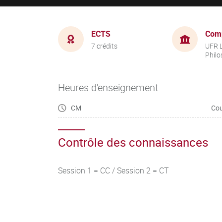
ECTS
Com
7 crédits
UFR L
Philo
Heures d'enseignement
CM
Cou
Contrôle des connaissances
Session 1 = CC / Session 2 = CT