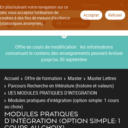
Aller à
En poursuivant votre navigation sur ce
site, vous acceptez l'utilisation de
Accepter
Refuser
cookies à des fins de mesure d'audience
Se connecter
(statistiques anonymes).
Offre en cours de modification : les informations
concernant le contenu des enseignements peuvent évoluer
jusqu’au 30 septembre
Accueil
Offre de formation
Master
Master Lettres
Parcours Recherche en littérature (histoire et valeurs)
UE5 MODULES PRATIQUES D'INTEGRATION
Modules pratiques d'intégration (option simple: 1 cours
au choix)
MODULES PRATIQUES
D'INTÉGRATION (OPTION SIMPLE: 1
COURS AU CHOIX)