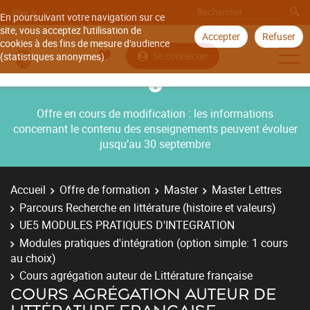
Aller à
En poursuivant votre navigation sur ce
site, vous acceptez l'utilisation de
Accepter
Refuser
cookies à des fins de mesure d'audience
Se connecter
(statistiques anonymes).
Offre en cours de modification : les informations
concernant le contenu des enseignements peuvent évoluer
jusqu’au 30 septembre
Accueil
Offre de formation
Master
Master Lettres
Parcours Recherche en littérature (histoire et valeurs)
UE5 MODULES PRATIQUES D'INTEGRATION
Modules pratiques d'intégration (option simple: 1 cours
au choix)
Cours agrégation auteur de Littérature française
COURS AGRÉGATION AUTEUR DE